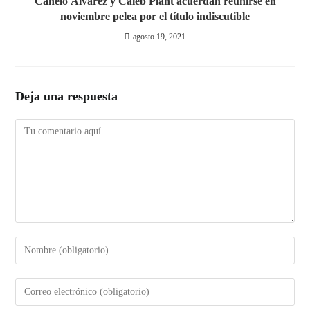
Canelo Álvarez y Caleb Plant acuerdan reunirse en
noviembre pelea por el título indiscutible
agosto 19, 2021
Deja una respuesta
Comentario
Introduce
tu
nombre
Introduce
o
tu