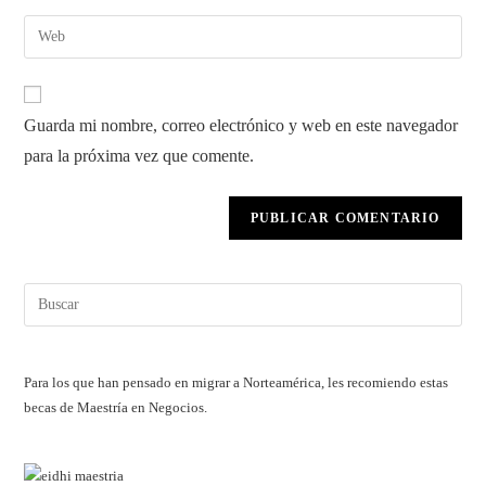
nombre
dirección
Introduce
de
de
la
usuario
correo
URL
para
electrónico
de
comentar
Guarda mi nombre, correo electrónico y web en este navegador
para
tu
comentar
para la próxima vez que comente.
web
(opcional)
Pul
Esc
par
cerr
Para los que han pensado en migrar a Norteamérica, les recomiendo estas
el
becas de Maestría en Negocios.
pan
de
bús