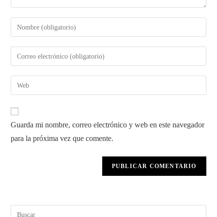
Introduce
tu
nombre
Introduce
o
tu
nombre
dirección
Introduce
de
de
la
usuario
correo
URL
para
electrónico
de
comentar
Guarda mi nombre, correo electrónico y web en este navegador
para
tu
comentar
para la próxima vez que comente.
web
(opcional)
Pul