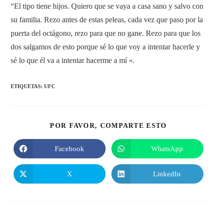
“El tipo tiene hijos. Quiero que se vaya a casa sano y salvo con
su familia. Rezo antes de estas peleas, cada vez que paso por la
puerta del octágono, rezo para que no gane. Rezo para que los
dos salgamos de esto porque sé lo que voy a intentar hacerle y
sé lo que él va a intentar hacerme a mí «.
ETIQUETAS
:
UFC
COMPARTIR
POR FAVOR, COMPARTE ESTO
ESTE
CONTENIDO
Facebook
WhatsApp
Se
Se
abre
abre
en
en
una
una
X
LinkedIn
Se
Se
nueva
nueva
abre
abre
ventana
ventana
en
en
una
una
nueva
nueva
ventana
ventana