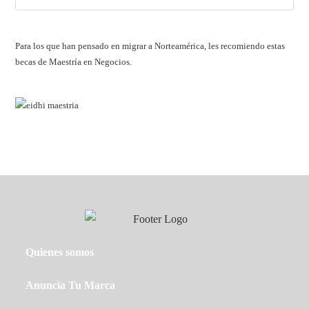
Esc
par
cerr
Para los que han pensado en migrar a Norteamérica, les recomiendo estas
el
becas de Maestría en Negocios.
pan
de
bús
Quienes somos
Anuncia Tu Marca