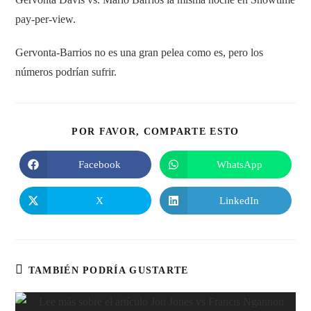
pay-per-view.
Gervonta-Barrios no es una gran pelea como es, pero los
números podrían sufrir.
COMPARTIR
POR FAVOR, COMPARTE ESTO
ESTE
CONTENIDO
Facebook
WhatsApp
Se
Se
abre
abre
en
en
una
una
X
LinkedIn
Se
Se
nueva
nueva
abre
abre
ventana
ventana
en
en
una
una
nueva
nueva
ventana
ventana
TAMBIÉN PODRÍA GUSTARTE