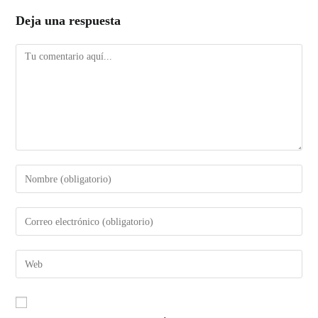
Deja una respuesta
Comentario
Introduce
tu
nombre
Introduce
o
tu
nombre
dirección
Introduce
de
de
la
usuario
correo
URL
para
electrónico
de
comentar