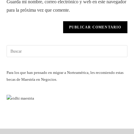
Guarda mi nombre, correo electrónico y web en este navegador
para
tu
comentar
para la próxima vez que comente.
web
(opcional)
Pul
Esc
par
cerr
Para los que han pensado en migrar a Norteamérica, les recomiendo estas
el
becas de Maestría en Negocios.
pan
de
bús