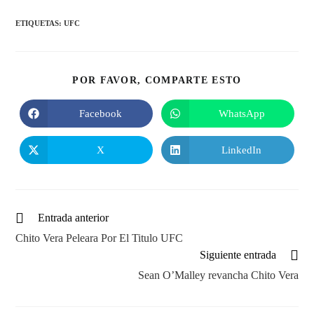
ETIQUETAS
:
UFC
COMPARTIR
POR FAVOR, COMPARTE ESTO
ESTE
CONTENIDO
Facebook
WhatsApp
Se
Se
abre
abre
en
en
una
una
X
LinkedIn
Se
Se
nueva
nueva
abre
abre
ventana
ventana
en
en
una
una
nueva
nueva
ventana
ventana
Leer
Entrada anterior
más
Chito Vera Peleara Por El Titulo UFC
artículos
Siguiente entrada
Sean O’Malley revancha Chito Vera