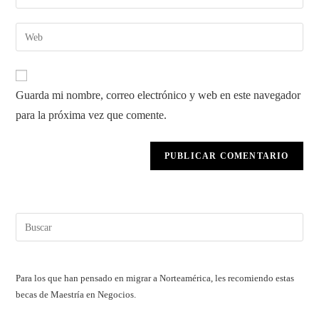
tu
nombre
dirección
Introduce
de
de
la
usuario
correo
URL
para
electrónico
de
comentar
Guarda mi nombre, correo electrónico y web en este navegador
para
tu
comentar
para la próxima vez que comente.
web
(opcional)
Pul
Esc
par
cerr
Para los que han pensado en migrar a Norteamérica, les recomiendo estas
el
becas de Maestría en Negocios.
pan